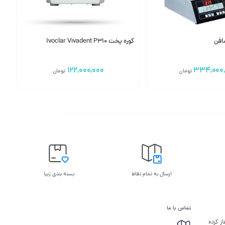
کوره پخت Ivoclar Vivadent P310
122,000,000
334,000,
تومان
تومان
 سبد
افزودن به سبد
ارسال به تمام نقاط
بسته بندی زیبا
تماس با ما
ز کرده