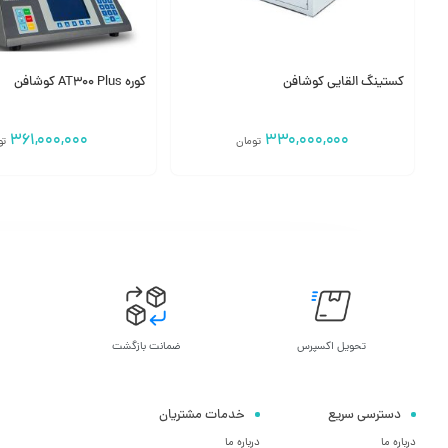
کستینگ القایی کوشافن
کوره AT300 Plus کوشافن
361,000,000
330,000,000
تومان
تو
افزودن به سبد
افزودن به سبد
تحویل اکسپرس
ضمانت بازگشت
دسترسی سریع
خدمات مشتریان
درباره ما
درباره ما