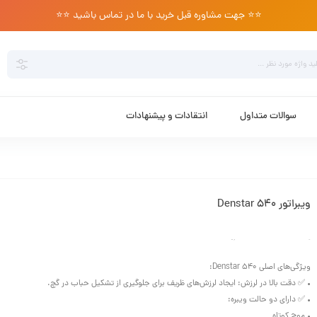
⭐️⭐️ جهت مشاوره قبل خرید با ما در تماس باشید ⭐️⭐️
سوالات متداول
انتقادات و پیشنهادات
ویبراتور Denstar 540
دسته :
انواع دستگاه
ویژگی‌های اصلی Denstar 540:
• ✅ دقت بالا در لرزش: ایجاد لرزش‌های ظریف برای جلوگیری از تشکیل حباب در گچ.
• ✅ دارای دو حالت ویبره:
• موج کوتاه