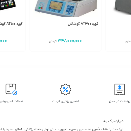
کوره AT300 کوشافن
کوره AT100 کوشافن
000
348,000,000
مان
تومان
افزودن به سبد
افزودن به
پرداخت در محل
تضمین بهترین قیمت
ضمانت اصل بودن
درباره نیک مِد
نیک مد با هدف تأمین تخصصی و سریع تجهیزات لابراتوار و دندانپزشکی، فعالیت خود را آغا